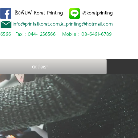
โรงพิมพ์ Korat Printing
oratprinting
@k
info@printatkorat.com,k_printing@hotmail.com
256566 Fax : 044- 256566 Mobile : 08-6461-6789
ติดต่อเรา